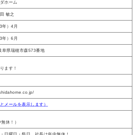
ダホーム
田 敏之
33年）4月
63年）6月
3 岐阜県瑞穂市森573番地
ります！
shidahome.co.jp/
とメールを表示します）
中無休！）
・日曜日・祭日、社長は年中無休！