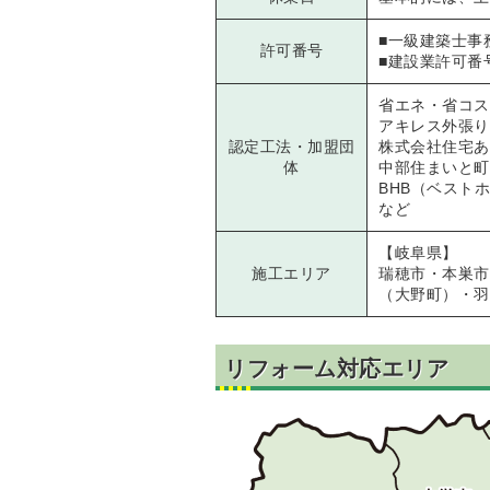
■一級建築士事
許可番号
■建設業許可番号
省エネ・省コス
アキレス外張り
認定工法・加盟団
株式会社住宅あ
体
中部住まいと町
BHB（ベスト
など
【岐阜県】
施工エリア
瑞穂市・本巣市
（大野町）・羽
リフォーム対応エリア