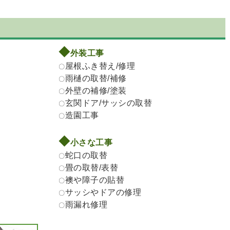
◆
外装工事
屋根ふき替え/修理
〇
雨樋の取替/補修
〇
外壁の補修/塗装
〇
玄関ドア/サッシの取替
〇
造園工事
〇
◆
小さな工事
蛇口の取替
〇
畳の取替/表替
〇
襖や障子の貼替
〇
サッシやドアの修理
〇
雨漏れ修理
〇