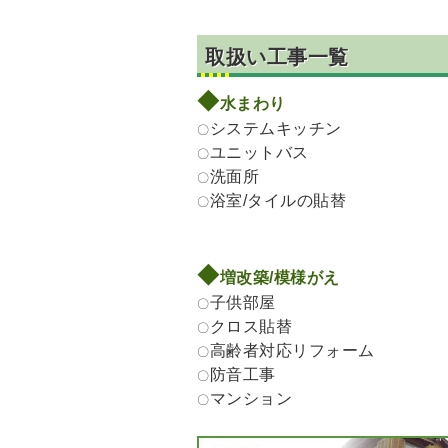
取扱い工事一覧
◆
水まわり
システムキッチン
〇
ユニットバス
〇
洗面所
〇
浴室/タイルの貼替
〇
◆
増改築/模様がえ
子供部屋
〇
クロス貼替
〇
高齢者対応リフォーム
〇
防音工事
〇
マンション
〇